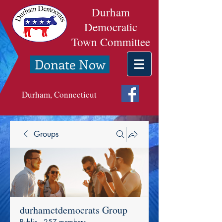
Durham
Democratic
Town Committee
Donate Now
Durham, Connecticut
Groups
durhamctdemocrats Group
Public
·
257 members