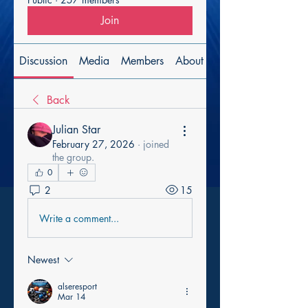
Join
Discussion
Media
Members
About
Back
Julian Star
February 27, 2026
·
joined
the group.
0
2
15
Write a comment...
Newest
alseresport
Mar 14