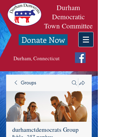
Durham
Democratic
Town Committee
Donate Now
Durham, Connecticut
Groups
durhamctdemocrats Group
Public
·
257 members