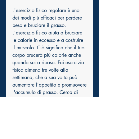
L'esercizio fisico regolare è uno 
dei modi più efficaci per perdere 
peso e bruciare il grasso. 
L'esercizio fisico aiuta a bruciare 
le calorie in eccesso e a costruire 
il muscolo. Ciò significa che il tuo 
corpo brucerà più calorie anche 
quando sei a riposo. Fai esercizio 
fisico almeno tre volte alla 
settimana, che a sua volta può 
aumentare l'appetito e promuovere 
l'accumulo di grasso. Cerca di 
evitare fonti di stress nella tua vita 
e pratica tecniche di rilassamento 
come lo yoga o la meditazione.