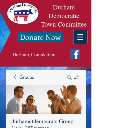
Durham
Democratic
Town Committee
Donate Now
Durham, Connecticut
Groups
durhamctdemocrats Group
Public
·
257 members