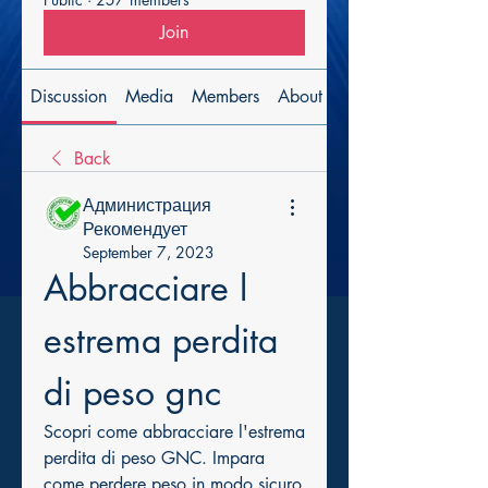
Join
Discussion
Media
Members
About
Back
Администрация
Рекомендует
September 7, 2023
Abbracciare l 
estrema perdita 
di peso gnc
Scopri come abbracciare l'estrema 
perdita di peso GNC. Impara 
come perdere peso in modo sicuro 