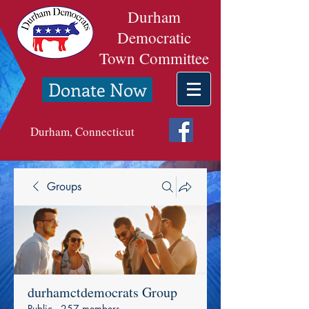
Durham
Democratic
Town Committee
Donate Now
Durham, Connecticut
Groups
durhamctdemocrats Group
Public
·
257 members