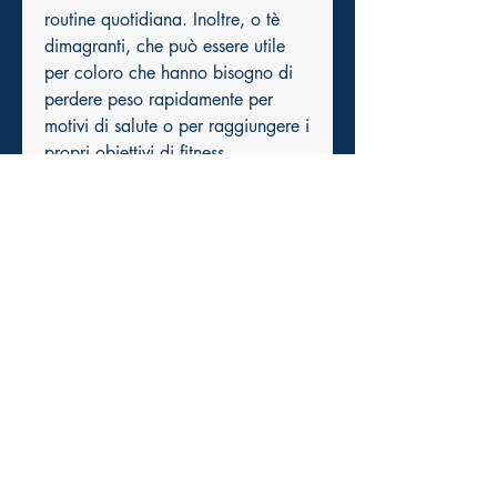
routine quotidiana. Inoltre, o tè 
dimagranti, che può essere utile 
per coloro che hanno bisogno di 
perdere peso rapidamente per 
motivi di salute o per raggiungere i 
propri obiettivi di fitness.
Tuttavia, è importante consultare 
un medico prima di iniziare un 
qualsiasi programma di perdita di 
peso estrema per assicurarsi che 
sia sicuro per te e per il tuo corpo.
Conclusioni