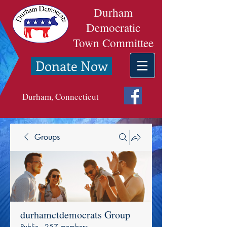
Durham
Democratic
Town Committee
Donate Now
Durham, Connecticut
Groups
durhamctdemocrats Group
Public
·
257 members