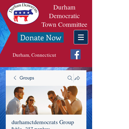
Durham
Democratic
Town Committee
Donate Now
Durham, Connecticut
Groups
durhamctdemocrats Group
Public
·
257 members