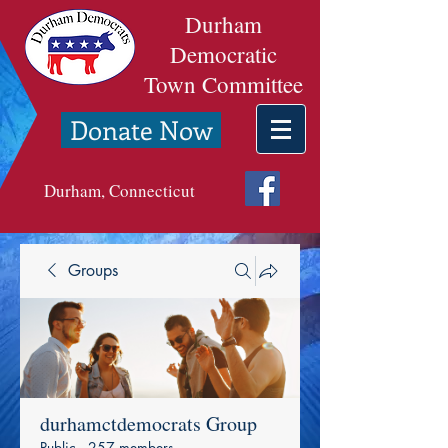
Durham
Democratic
Town Committee
Donate Now
Durham, Connecticut
Groups
durhamctdemocrats Group
Public
·
257 members