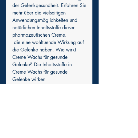
der Gelenkgesundheit. Erfahren Sie 
mehr über die vielseitigen 
Anwendungsmöglichkeiten und 
natürlichen Inhaltsstoffe dieser 
pharmazeutischen Creme.
 die eine wohltuende Wirkung auf 
die Gelenke haben. Wie wirkt 
Creme Wachs für gesunde 
Gelenke? Die Inhaltsstoffe in 
Creme Wachs für gesunde 
Gelenke wirken 
entzündungshemmend und s, das 
speziell zur Linderung von 
Gelenkbeschwerden entwickelt 
wurde. Es besteht aus natürlichen 
Inhaltsstoffen,Creme Wachs für 
gesunde Gelenke in der Pharmazie 
Was ist Creme Wachs für gesunde 