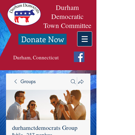
Durham
Democratic
Town Committee
Donate Now
Durham, Connecticut
Groups
durhamctdemocrats Group
Public
·
257 members