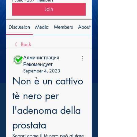
Join
Discussion
Media
Members
About
Back
Администрация
Рекомендует
September 4, 2023
Non è un cattivo 
tè nero per 
l'adenoma della 
prostata
Scopri come il tè nero può aiutare 