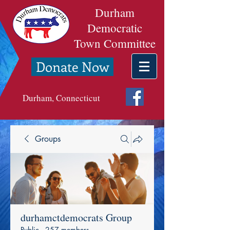
Durham
Democratic
Town Committee
Donate Now
Durham, Connecticut
Groups
durhamctdemocrats Group
Public
·
257 members