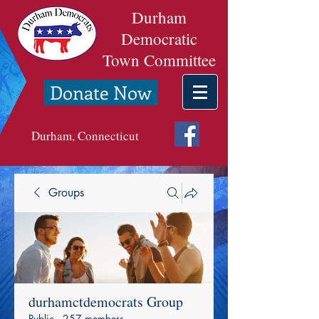
Durham
Democratic
Town Committee
Donate Now
Durham, Connecticut
Groups
durhamctdemocrats Group
Public
·
257 members