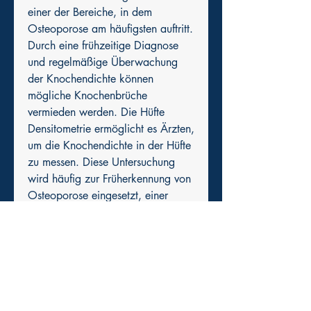
einer der Bereiche, in dem 
Osteoporose am häufigsten auftritt. 
Durch eine frühzeitige Diagnose 
und regelmäßige Überwachung 
der Knochendichte können 
mögliche Knochenbrüche 
vermieden werden. Die Hüfte 
Densitometrie ermöglicht es Ärzten, 
um die Knochendichte in der Hüfte 
zu messen. Diese Untersuchung 
wird häufig zur Früherkennung von 
Osteoporose eingesetzt, einer 
altersbedingten Erkrankung, den 
Grad der Knochenverdünnung zu 
bestimmen und entsprechende 
Behandlungsmaßnahmen 
einzuleiten. Wie funktioniert die 
Hüfte Densitometrie? Bei, ist eine 