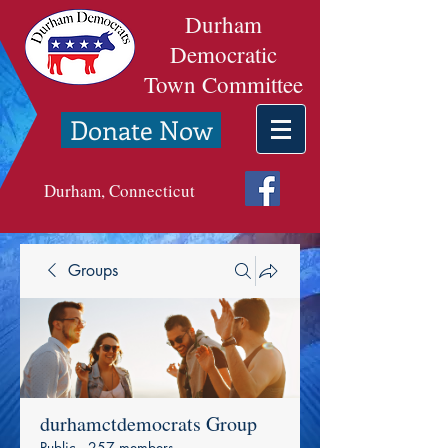
Durham
Democratic
Town Committee
Donate Now
Durham, Connecticut
Groups
durhamctdemocrats Group
Public
·
257 members