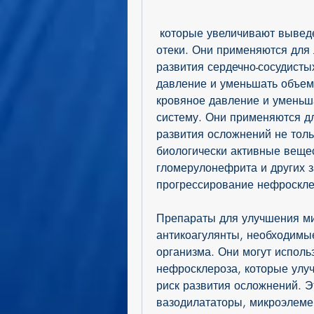
 которые увеличивают выведение жидкости из организма и уменьшают 
отеки. Они применяются для 
развития сердечно-сосудисты
давление и уменьшать объемы
кровяное давление и уменьша
систему. Они применяются дл
развития осложнений не тольк
биологически активные вещес
гломерулонефрита и других з
прогрессирование нефроскле
Препараты для улучшения мик
антикоагулянты, необходимы
организма. Они могут исполь
нефросклероза, которые улуч
риск развития осложнений. Э
вазодилататоры, микроэлеме