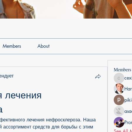
Members
About
Members
ендует
cex
cexiho6
Har
 лечения 
pik
а
asa
фективного лечения нефросклероза. Наша 
Pro
 ассортимент средств для борьбы с этим 
See All 