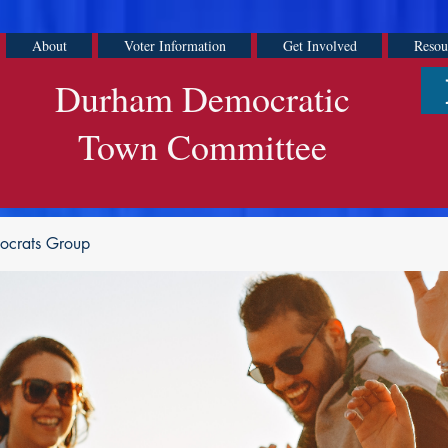
About
Voter Information
Get Involved
Resou
Durham Democratic
Town Committee
ocrats Group