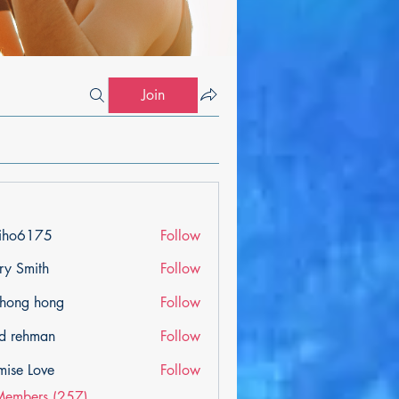
Join
iho6175
Follow
175
ry Smith
Follow
ihong hong
Follow
d rehman
Follow
mise Love
Follow
Members (257)