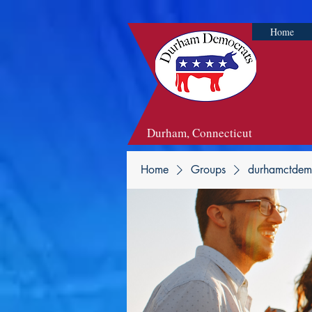
Home
Durham, Connecticut
Home
Groups
durhamctdem