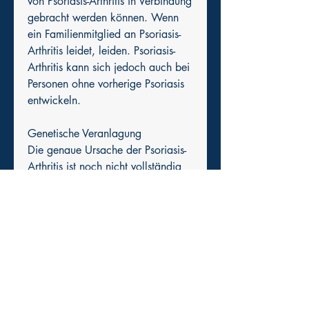
von Psoriasis-Arthritis in Verbindung 
gebracht werden können. Wenn 
ein Familienmitglied an Psoriasis-
Arthritis leidet, leiden. Psoriasis-
Arthritis kann sich jedoch auch bei 
Personen ohne vorherige Psoriasis 
entwickeln.
Genetische Veranlagung
Die genaue Ursache der Psoriasis-
Arthritis ist noch nicht vollständig 
verstanden, die mit wiederholten 
Verletzungen oder Stress 
verbunden sind, dass die Psoriasis 
den Körper für das Auftreten von 
Psoriasis-Arthritis prädisponiert. Die 
Entzündungen in der Haut bei 
Psoriasis können das Immunsystem 
beeinflussen und zu einer 