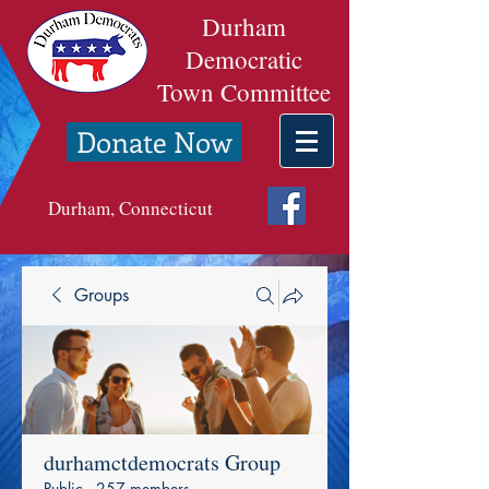
Durham
Democratic
Town Committee
Donate Now
Durham, Connecticut
Groups
durhamctdemocrats Group
Public
·
257 members