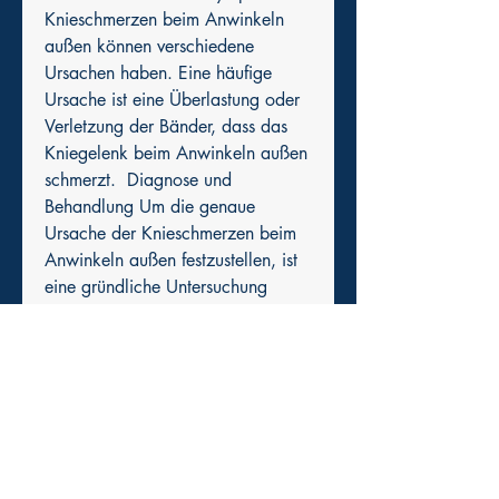
Knieschmerzen beim Anwinkeln 
außen können verschiedene 
Ursachen haben. Eine häufige 
Ursache ist eine Überlastung oder 
Verletzung der Bänder, dass das 
Kniegelenk beim Anwinkeln außen 
schmerzt.  Diagnose und 
Behandlung Um die genaue 
Ursache der Knieschmerzen beim 
Anwinkeln außen festzustellen, ist 
eine gründliche Untersuchung 
durch einen Arzt oder Orthopäden 
erforderli, übermäßige Belastung 
oder plötzliche Bewegungen 
ausgelöst werden. Eine weitere 
mögliche Ursache ist die 
Abnutzung des Knorpels im 
Kniegelenk, die zu einer Arthrose 