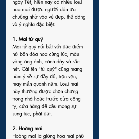
ngày Tết, hiện nay có nhiều loại 
hoa mai được người dân ưa 
chuộng nhờ vào vẻ đẹp, thế dáng 
và ý nghĩa đặc biệt:
1. Mai tứ quý
Mai tứ quý nổi bật với đặc điểm 
nở bốn đóa hoa cùng lúc, màu 
vàng óng ánh, cánh dày và sắc 
nét. Cái tên "tứ quý" cũng mang 
hàm ý về sự đầy đủ, trọn vẹn, 
may mắn quanh năm. Loại mai 
này thường được chọn chưng 
trong nhà hoặc trước cửa công 
ty, cửa hàng để cầu mong sự 
sung túc, phát đạt.
2. Hoàng mai
Hoàng mai là giống hoa mai phổ 