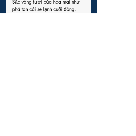
Sắc vàng tươi của hoa mai như 
phá tan cái se lạnh cuối đông, 
mang theo hơi thở ấm áp và sự 
sống mới. Vì vậy, không có gì 
ngạc nhiên khi hoa mai luôn là 
hình ảnh quen thuộc và không thể 
thiếu trong mỗi dịp xuân về.
---
VI. Nghệ thuật chọn mai đẹp 
chưng Tết
Hoa mai không chỉ là biểu tượng 
sắc xuân mà còn là hiện thân của 
tâm hồn người Việt trong dịp Tết 
cổ truyền. Ẩn sau mỗi cánh hoa là 
niềm tin, là lời chúc may mắn, là 
khát vọng về một năm mới an 
khang, thịnh vượng. Dù thời gian 