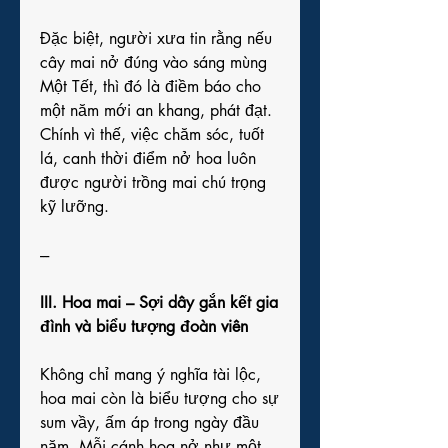
Đặc biệt, người xưa tin rằng nếu 
cây mai nở đúng vào sáng mùng 
Một Tết, thì đó là điềm báo cho 
một năm mới an khang, phát đạt. 
Chính vì thế, việc chăm sóc, tuốt 
lá, canh thời điểm nở hoa luôn 
được người trồng mai chú trọng 
kỹ lưỡng.
---
III. Hoa mai – Sợi dây gắn kết gia 
đình và biểu tượng đoàn viên
Không chỉ mang ý nghĩa tài lộc, 
hoa mai còn là biểu tượng cho sự 
sum vầy, ấm áp trong ngày đầu 
năm. Mỗi cánh hoa nở như một 