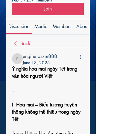
Join
Discussion
Media
Members
About
Back
engine.aszm888
engine.aszm888
June 13, 2025
Ý nghĩa hoa mai ngày Tết trong 
văn hóa người Việt
---
I. Hoa mai – Biểu tượng truyền 
thống không thể thiếu trong ngày 
Tết
Trong không khí rộn ràng của 