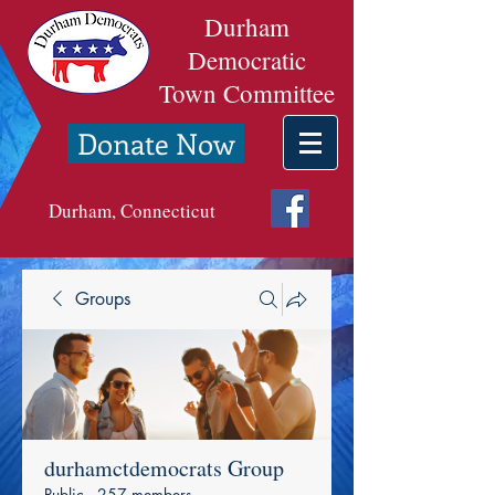
Durham
Democratic
Town Committee
Donate Now
Durham, Connecticut
Groups
durhamctdemocrats Group
Public
·
257 members