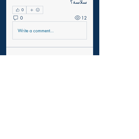
سلاسة؟
0
0
12
Write a comment...
About
Welcome to the group! You can
connect with other members, ge
...
Read more
Members
cexiho6175
Follow
cexiho6175
Harry Smith
Follow
pikihong hong
Follow