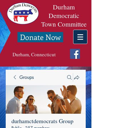
Durham
Democratic
Town Committee
Donate Now
Durham, Connecticut
Groups
durhamctdemocrats Group
Public
·
257 members