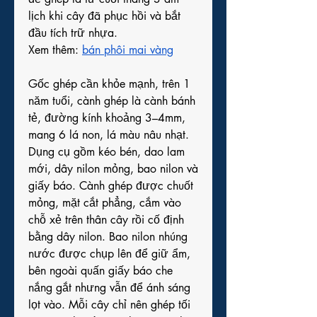
lịch khi cây đã phục hồi và bắt 
đầu tích trữ nhựa.
Xem thêm: 
bán phôi mai vàng
Gốc ghép cần khỏe mạnh, trên 1 
năm tuổi, cành ghép là cành bánh 
tẻ, đường kính khoảng 3–4mm, 
mang 6 lá non, lá màu nâu nhạt. 
Dụng cụ gồm kéo bén, dao lam 
mới, dây nilon mỏng, bao nilon và 
giấy báo. Cành ghép được chuốt 
mỏng, mặt cắt phẳng, cắm vào 
chỗ xẻ trên thân cây rồi cố định 
bằng dây nilon. Bao nilon nhúng 
nước được chụp lên để giữ ẩm, 
bên ngoài quấn giấy báo che 
nắng gắt nhưng vẫn để ánh sáng 
lọt vào. Mỗi cây chỉ nên ghép tối 