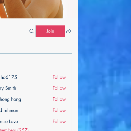
Join
iho6175
Follow
175
ry Smith
Follow
ihong hong
Follow
d rehman
Follow
mise Love
Follow
Members (257)