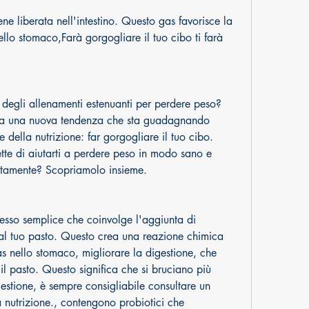
llo stomaco,Farà gorgogliare il tuo cibo ti farà 
 e degli allenamenti estenuanti per perdere peso? 
to a una nuova tendenza che sta guadagnando 
 della nutrizione: far gorgogliare il tuo cibo. 
e di aiutarti a perdere peso in modo sano e 
ttamente? Scopriamolo insieme.
esso semplice che coinvolge l'aggiunta di 
al tuo pasto. Questo crea una reazione chimica 
 nello stomaco, migliorare la digestione, che 
il pasto. Questo significa che si bruciano più 
gestione, è sempre consigliabile consultare un 
a nutrizione., contengono probiotici che 