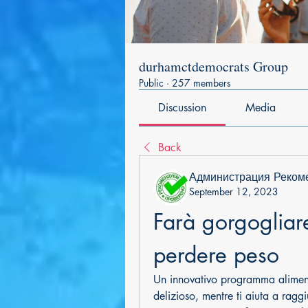
durhamctdemocrats Group
Public
·
257 members
Discussion
Media
Back
Администрация Реком
September 12, 2023
Farà gorgogliare 
perdere peso
Un innovativo programma alimentar
delizioso, mentre ti aiuta a raggiu