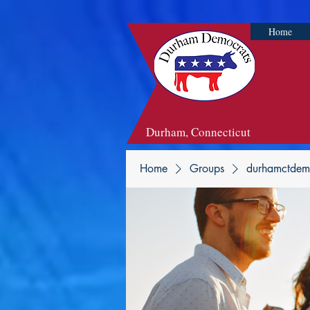
Home
Durham, Connecticut
Home
Groups
durhamctdem