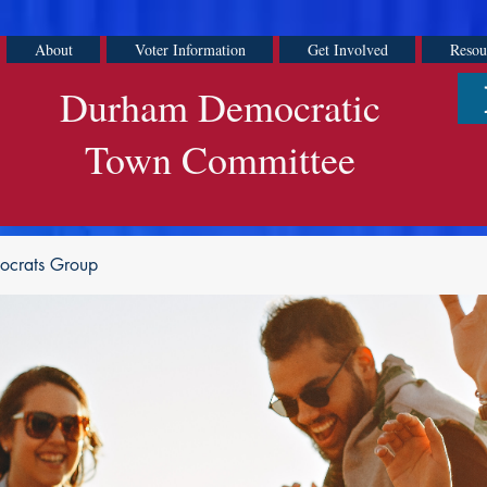
About
Voter Information
Get Involved
Resou
Durham Democratic
Town Committee
ocrats Group