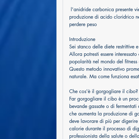
 l'anidride carbonica presente viene liberata nell'intestino. Questo gas favorisce la 
produzione di acido cloridrico ne
perdere peso
Introduzione
Sei stanco delle diete restrittive
Allora potresti essere interessa
popolarità nel mondo del fitness e
Questo metodo innovativo promett
naturale. Ma come funziona esa
Che cos'è il gorgogliare il cibo?
Far gorgogliare il cibo è un proc
bevande gassate o di fermentati 
che aumenta la produzione di gas
deve lavorare di più per digerire 
calorie durante il processo di di
professionista della salute o dell