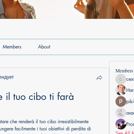
Members
About
Members
ендует
cex
cexiho6
Har
il tuo cibo ti farà 
pik
asa
e che renderà il tuo cibo irresistibilmente 
Pro
ngere facilmente i tuoi obiettivi di perdita di 
See All 