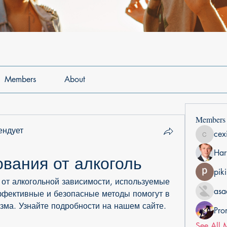
Members
About
Members
ендует
cex
cexiho6
Har
вания от алкоголь
pik
от алкогольной зависимости, используемые 
asa
фективные и безопасные методы помогут в 
зма. Узнайте подробности на нашем сайте.
Pro
See All 