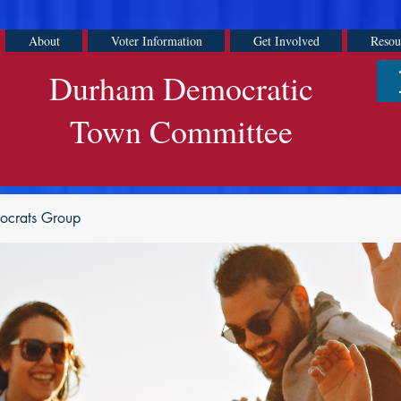
About
Voter Information
Get Involved
Resou
Durham Democratic
Town Committee
ocrats Group