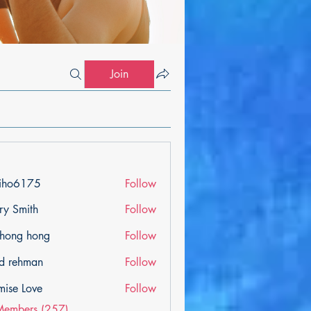
Join
iho6175
Follow
175
ry Smith
Follow
ihong hong
Follow
d rehman
Follow
mise Love
Follow
Members (257)