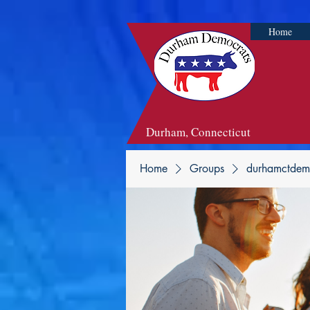
Home
Durham, Connecticut
Home
Groups
durhamctdem