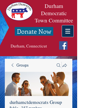
Durham
Democratic
Town Committee
Donate Now
Durham, Connecticut
Groups
durhamctdemocrats Group
Public
·
257 members