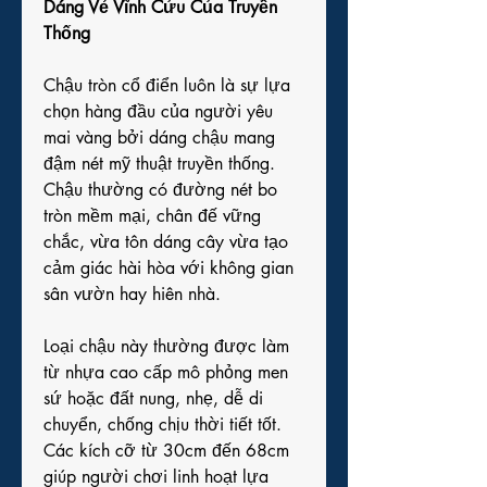
Dáng Vẻ Vĩnh Cửu Của Truyền 
Thống
Chậu tròn cổ điển luôn là sự lựa 
chọn hàng đầu của người yêu 
mai vàng bởi dáng chậu mang 
đậm nét mỹ thuật truyền thống. 
Chậu thường có đường nét bo 
tròn mềm mại, chân đế vững 
chắc, vừa tôn dáng cây vừa tạo 
cảm giác hài hòa với không gian 
sân vườn hay hiên nhà.
Loại chậu này thường được làm 
từ nhựa cao cấp mô phỏng men 
sứ hoặc đất nung, nhẹ, dễ di 
chuyển, chống chịu thời tiết tốt. 
Các kích cỡ từ 30cm đến 68cm 
giúp người chơi linh hoạt lựa 