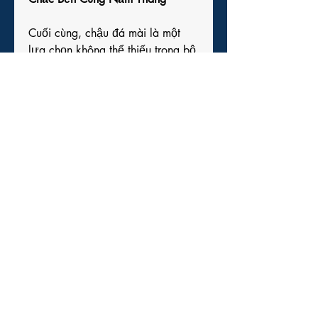
Cuối cùng, chậu đá mài là một 
lựa chọn không thể thiếu trong bộ 
sưu tập chậu trồng mai chuyên 
nghiệp. Được chế tác từ đá 
nghiền mịn kết hợp xi măng và 
sợi gia cường, chậu đá mài vừa 
mang nét thô mộc vừa toát lên vẻ 
hiện đại, thích hợp với mọi không 
gian từ truyền thống đến đương 
đại.
Chậu thường có dạng tròn hoặc 
vuông, màu xám, đen hoặc ghi 
sáng. Ưu điểm vượt trội là độ bền 
cực cao, chống chịu thời tiết tốt 
và giữ ẩm tốt cho đất trồng.