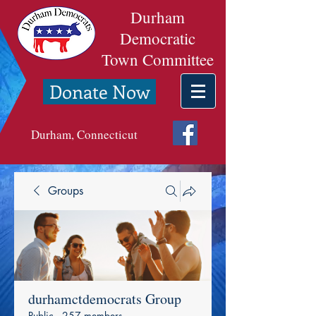
Durham
Democratic
Town Committee
Donate Now
Durham, Connecticut
Groups
durhamctdemocrats Group
Public
·
257 members