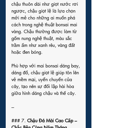
chậu thuôn dài như giọt nước rơi 
ngược, chậu giọt lệ là lựa chọn 
mới mẻ cho những ai muốn phá 
cách trong nghệ thuật bonsai mai 
vàng. Chậu thường được làm từ 
gốm nung nghệ thuật, màu sắc 
trầm ấm như xanh rêu, vàng đất 
hoặc đen bóng.
Phù hợp với mai bonsai dáng bay, 
dáng đổ, chậu giọt lệ giúp tôn lên 
vẻ mềm mại, uyển chuyển của 
cây, tạo nên sự đối lập hài hòa 
giữa hình dáng chậu và thế cây.
---
### 7. 
Chậu Đá Mài Cao Cấp – 
Chắc Bền Cùng Năm Tháng