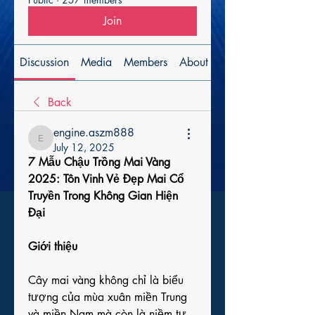
Join
Discussion
Media
Members
About
Back
engine.aszm888
engine.aszm888
July 12, 2025
7 Mẫu Chậu Trồng Mai Vàng 
2025: Tôn Vinh Vẻ Đẹp Mai Cổ 
Truyền Trong Không Gian Hiện 
Đại
Giới thiệu
Cây mai vàng không chỉ là biểu 
tượng của mùa xuân miền Trung 
và miền Nam mà còn là niềm tự 