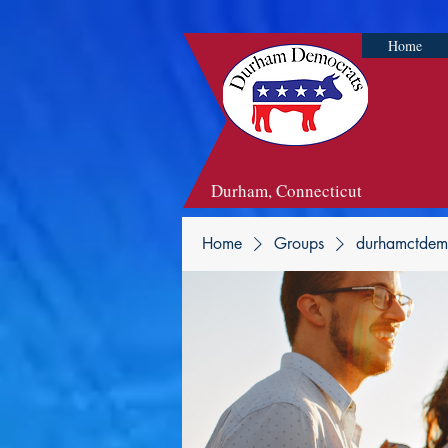
Home
Durham, Connecticut
Home
Groups
durhamctdem