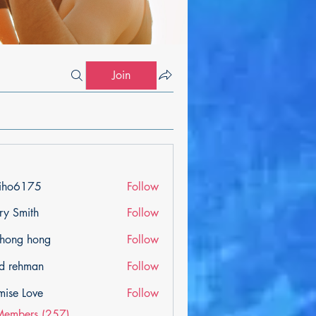
Join
iho6175
Follow
175
ry Smith
Follow
ihong hong
Follow
d rehman
Follow
mise Love
Follow
Members (257)