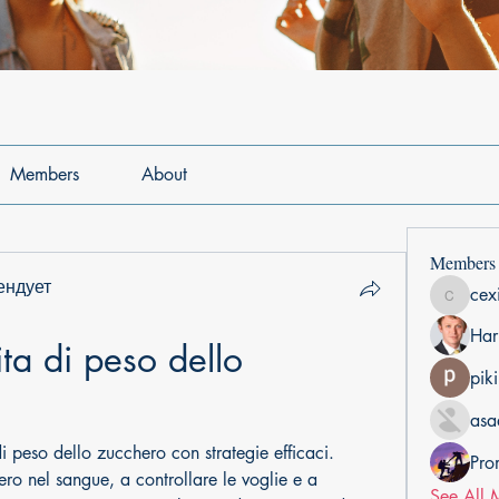
Members
About
Members
ендует
cex
cexiho6
Har
ta di peso dello 
pik
asa
 peso dello zucchero con strategie efficaci. 
Pro
hero nel sangue, a controllare le voglie e a 
See All 