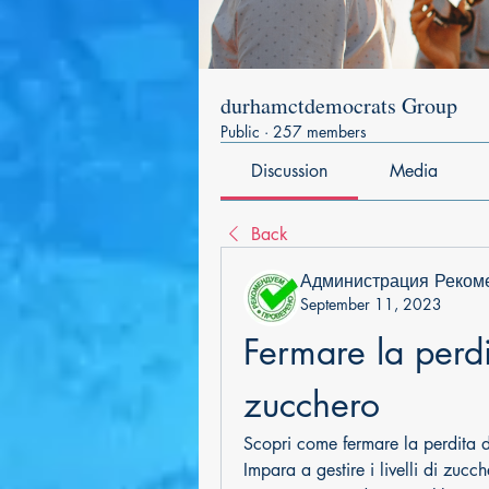
durhamctdemocrats Group
Public
·
257 members
Discussion
Media
Back
Администрация Реком
September 11, 2023
Fermare la perdi
zucchero
Scopri come fermare la perdita di
Impara a gestire i livelli di zucc