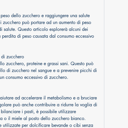
di zucchero può portare ad un aumento di peso 
i salute. Questo articolo esplorerà alcuni dei 
la perdita di peso causata dal consumo eccessivo 
 di zucchero
llo zucchero, proteine e grassi sani. Questo può 
ello di zucchero nel sangue e a prevenire picchi di 
un consumo eccessivo di zucchero.
ò aiutare ad accelerare il metabolismo e a bruciare 
golare può anche contribuire a ridurre la voglia di 
lanciare i pasti, è possibile utilizzare 
ia o il miele al posto dello zucchero bianco. 
 utilizzate per dolcificare bevande o cibi senza 