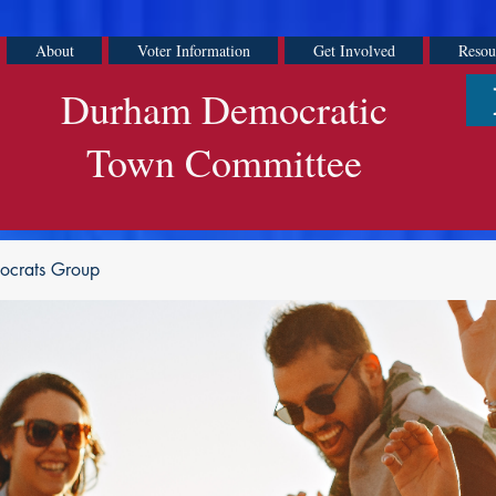
About
Voter Information
Get Involved
Resou
Durham Democratic
Town Committee
ocrats Group