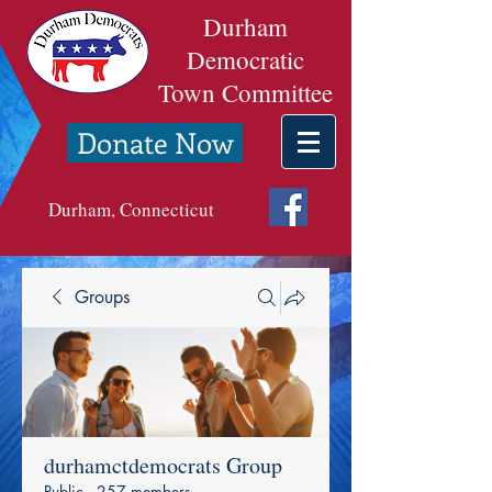
Durham
Democratic
Town Committee
Donate Now
Durham, Connecticut
Groups
durhamctdemocrats Group
Public
·
257 members