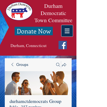
Durham
Democratic
Town Committee
Donate Now
Durham, Connecticut
Groups
durhamctdemocrats Group
Public
·
257 members