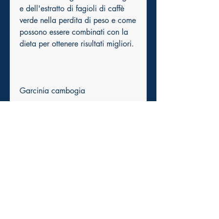
e dell'estratto di fagioli di caffè 
verde nella perdita di peso e come 
possono essere combinati con la 
dieta per ottenere risultati migliori.
Garcinia cambogia
L'estratto di garcinia cambogia è 
derivato dalla pianta Garcinia 
cambogia, che potrebbe aiutare a 
ridurre l'appetito e a migliorare 
l'umore.