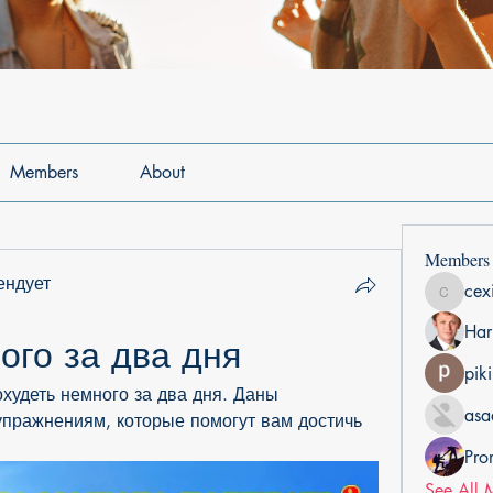
Members
About
Members
ендует
cex
cexiho6
Har
ого за два дня
pik
худеть немного за два дня. Даны 
asa
пражнениям, которые помогут вам достичь 
Pro
See All 