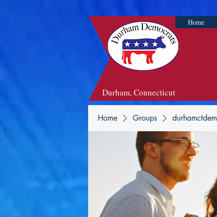
Home
Durham, Connecticut
Home
Groups
durhamctdem