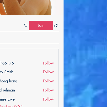
Join
iho6175
Follow
175
ry Smith
Follow
ihong hong
Follow
d rehman
Follow
mise Love
Follow
Members (257)